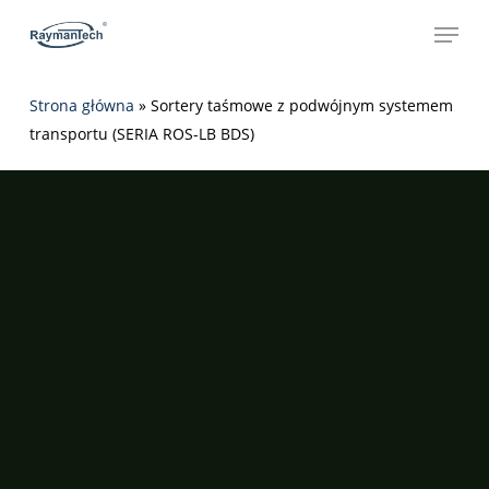
Skip
Menu
to
main
content
Strona główna
»
Sortery taśmowe z podwójnym systemem
transportu (SERIA ROS-LB BDS)