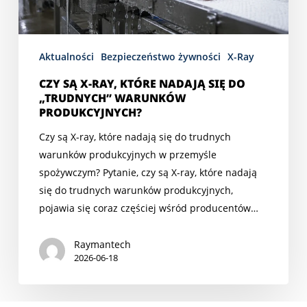
do
„trudnych”
warunków
Aktualności
Bezpieczeństwo żywności
X-Ray
produkcyjnych?
CZY SĄ X-RAY, KTÓRE NADAJĄ SIĘ DO
„TRUDNYCH” WARUNKÓW
PRODUKCYJNYCH?
Czy są X-ray, które nadają się do trudnych
warunków produkcyjnych w przemyśle
spożywczym? Pytanie, czy są X-ray, które nadają
się do trudnych warunków produkcyjnych,
pojawia się coraz częściej wśród producentów…
Raymantech
2026-06-18