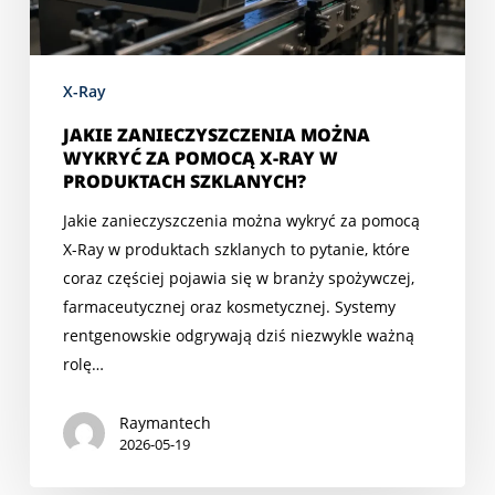
Ray
w
produktach
X-Ray
szklanych?
JAKIE ZANIECZYSZCZENIA MOŻNA
WYKRYĆ ZA POMOCĄ X-RAY W
PRODUKTACH SZKLANYCH?
Jakie zanieczyszczenia można wykryć za pomocą
X-Ray w produktach szklanych to pytanie, które
coraz częściej pojawia się w branży spożywczej,
farmaceutycznej oraz kosmetycznej. Systemy
rentgenowskie odgrywają dziś niezwykle ważną
rolę…
Raymantech
2026-05-19