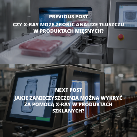
PREVIOUS POST
CZY X-RAY MOŻE ZROBIĆ ANALIZĘ TŁUSZCZU
W PRODUKTACH MIĘSNYCH?
NEXT POST
JAKIE ZANIECZYSZCZENIA MOŻNA WYKRYĆ
ZA POMOCĄ X-RAY W PRODUKTACH
SZKLANYCH?