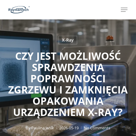
Skip
Menu
to
main
content
X-Ray
CZY JEST MOŻLIWOŚĆ
SPRAWDZENIA
POPRAWNOŚCI
ZGRZEWU I ZAMKNIĘCIA
OPAKOWANIA
URZĄDZENIEM X-RAY?
By
Paulina Janik
2026-05-19
No Comments